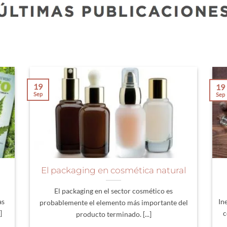
19
19
Sep
Sep
El packaging en cosmética natural
El packaging en el sector cosmético es
as
In
probablemente el elemento más importante del
]
c
producto terminado. [...]